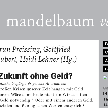
B
run Preissing, Gottfried
C
ubert, Heidi Lehner (Hg.)
A
L
 Zukunft ohne Geld?
tische Zugänge & gelebte Alternativen
großen Krisen unserer Zeit hängen mit Geld
Si
men. Wäre dann heute nicht ein Wirtschaften
IN
Geld notwendig ? Oder mit einem anderen Geld,
Th
ozialen und ökologischen Werten entspricht?
14