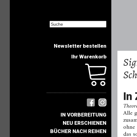
Newsletter bestellen
Ihr Warenkorb
Sig
Sch
.................................................
In
Theore
Alle 
IN VORBEREITUNG
zusam
NEU ERSCHIENEN
ohne 
BÜCHER NACH REIHEN
das s