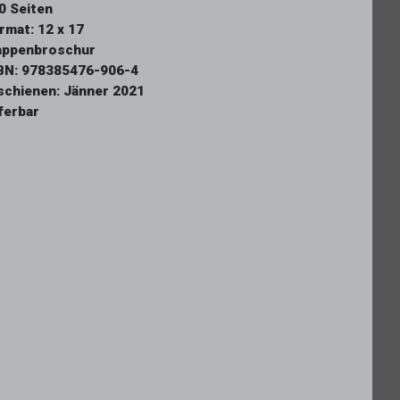
0 Seiten
rmat: 12 x 17
appenbroschur
BN: 978385476-906-4
schienen: Jänner 2021
eferbar