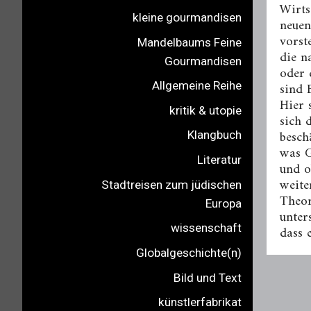
Wirts
kleine gourmandisen
neuen
vorst
Mandelbaums Feine
die n
Gourmandisen
oder 
sind 
Allgemeine Reihe
Hier 
kritik & utopie
sich 
besch
Klangbuch
was G
Literatur
und o
weite
Stadtreisen zum jüdischen
Theor
Europa
unter
wissenschaft
dass 
Globalgeschichte(n)
Bild und Text
künstlerfabrikat