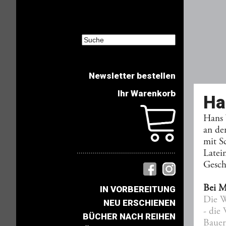
Newsletter bestellen
Ihr Warenkorb
Ha
Hans 
an de
mit S
.................................................
Latei
Gesch
Bei M
IN VORBEREITUNG
Die W
NEU ERSCHIENEN
- die
BÜCHER NACH REIHEN
Bauer