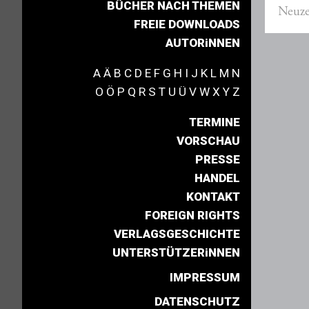
BÜCHER NACH THEMEN
Neuze
FREIE DOWNLOADS
AUTORiNNEN
A
Ä
B
C
D
E
F
G
H
I
J
K
L
M
N
O
Ö
P
Q
R
S
T
U
Ü
V
W
X
Y
Z
TERMINE
VORSCHAU
PRESSE
HANDEL
KONTAKT
FOREIGN RIGHTS
VERLAGSGESCHICHTE
UNTERSTÜTZERiNNEN
IMPRESSUM
DATENSCHUTZ