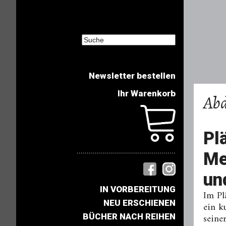
Newsletter bestellen
Ihr Warenkorb
Abd
Pl
.................................................
Me
un
IN VORBEREITUNG
Im Pl
NEU ERSCHIENEN
ein k
seine
BÜCHER NACH REIHEN