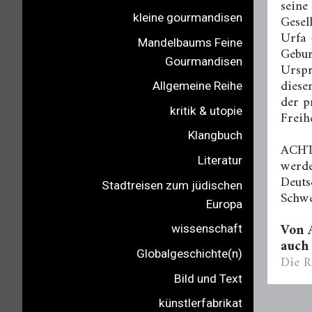
seine
Gesel
kleine gourmandisen
Urfa 
Mandelbaums Feine
Gebur
Gourmandisen
Urspr
diese
Allgemeine Reihe
der p
kritik & utopie
Freih
Klangbuch
ACHT
Literatur
werde
Deuts
Stadtreisen zum jüdischen
Schwe
Europa
Von 
wissenschaft
auch 
Globalgeschichte(n)
Die R
Bild und Text
künstlerfabrikat