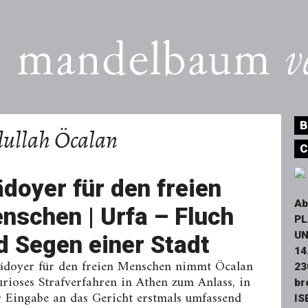
B
ullah Öcalan
C
ädoyer für den freien
Ab
nschen | Urfa – Fluch
PL
UN
d Segen einer Stadt
14
ädoyer für den freien Menschen nimmt Öcalan
23
urioses Strafverfahren in Athen zum Anlass, in
br
r Eingabe an das Gericht erstmals umfassend
IS