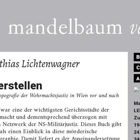
B
hias Lichtenwagner
C
A
erstellen
opografie der Wehrmachtsjustiz in Wien vor und nach
Ma
war eine der wichtigsten Gerichtsstädte der
LE
acht und dementsprechend überzogen mit
Zu
 Netzwerk der NS-Militär­justiz. Dieses Buch gibt
19
als einen Einblick in diese mörderische
24
raphie. Damit liefert es der Auseinandersetzung
34