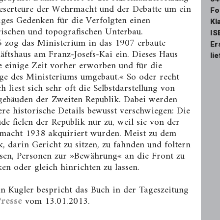
serteure der Wehrmacht und der Debatte um ein
Fo
ges Gedenken für die Verfolgten einen
Kl
rischen und topografischen Unterbau.
IS
 zog das Ministerium in das 1907 erbaute
Er
äftshaus am Franz-Josefs-Kai ein. Dieses Haus
li
 einige Zeit vorher erworben und für die
ge des Ministeriums umgebaut.« So oder recht
ch liest sich sehr oft die Selbstdarstellung von
ebäuden der Zweiten Republik. Dabei werden
re historische Details bewusst verschwiegen: Die
de fielen der Republik nur zu, weil sie von der
acht 1938 akquiriert wurden. Meist zu dem
, darin Gericht zu sitzen, zu fahnden und foltern
ssen, Personen zur »Bewährung« an die Front zu
ken oder gleich hinrichten zu lassen.
n Kugler bespricht das Buch in der Tageszeitung
resse
vom 13.01.2013.