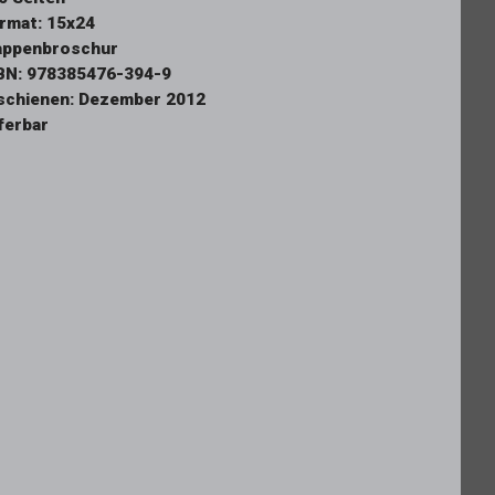
rmat: 15x24
appenbroschur
BN: 978385476-394-9
schienen: Dezember 2012
eferbar