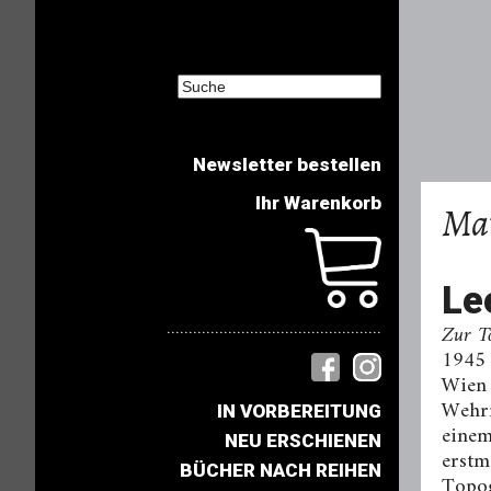
Newsletter bestellen
Ihr Warenkorb
Mat
Le
.................................................
Zur T
1945
Wien 
Wehrm
IN VORBEREITUNG
einem
NEU ERSCHIENEN
erstm
BÜCHER NACH REIHEN
Topog