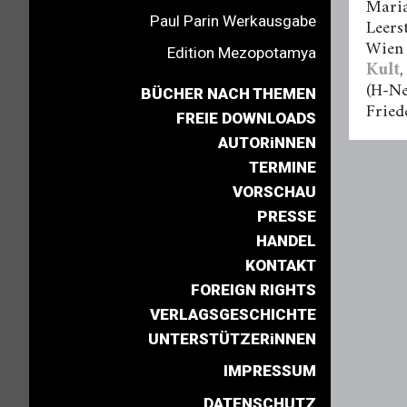
Maria
Paul Parin Werkausgabe
Leers
Wien 
Edition Mezopotamya
Kult
,
(H-Ne
BÜCHER NACH THEMEN
Fried
FREIE DOWNLOADS
AUTORiNNEN
TERMINE
VORSCHAU
PRESSE
HANDEL
KONTAKT
FOREIGN RIGHTS
VERLAGSGESCHICHTE
UNTERSTÜTZERiNNEN
IMPRESSUM
DATENSCHUTZ