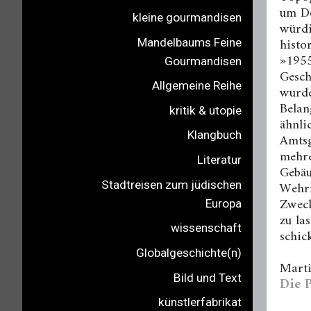
um De
kleine gourmandisen
würdi
histo
Mandelbaums Feine
»1955
Gourmandisen
Gesch
Allgemeine Reihe
wurde
Belan
kritik & utopie
ähnli
Klangbuch
Amtsg
mehre
Literatur
Gebäu
Wehrm
Stadtreisen zum jüdischen
Zweck
Europa
zu la
wissenschaft
schic
Globalgeschichte(n)
Marti
Bild und Text
Die P
künstlerfabrikat