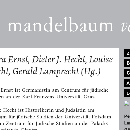
Z
ra Ernst, Dieter J. Hecht, Louise
B
ht, Gerald Lamprecht (Hg.)
C
A
 Ernst ist Germanistin am Cen­trum für jüdische
L
en an der Karl-Franzens-Universität Graz.
e Hecht ist Historikerin und Judaistin am
um für jüdische Studien der Universität Potsdam
Pe
m Zentrum für Jüdische Studien an der Palacký
La
GE