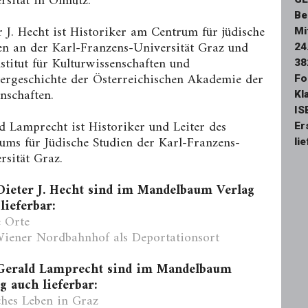
rsität in Olmütz.
Be
r J. Hecht ist Historiker am Cen­trum für jüdische
Mi
en an der Karl-Fran­zens-Universität Graz und
24
stitut für Kul­turwissenschaften und
38
ergeschichte der Österreichischen Akademie der
Fo
n­schaften.
Kl
IS
d Lamprecht ist Historiker und Leiter des
Er
ums für Jüdische Studien der Karl-Franzens-
li
rsität Graz.
Dieter J. Hecht sind im Mandelbaum Verlag
lieferbar:
e Orte
iener Nordbahnhof als Deportationsort
Gerald Lamprecht sind im Mandelbaum
g auch lieferbar:
ches Leben in Graz