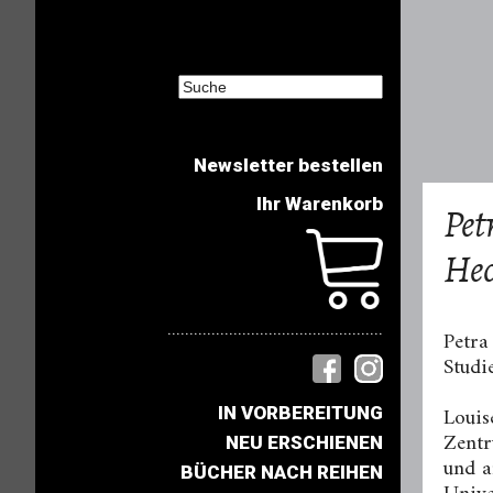
Newsletter bestellen
Ihr Warenkorb
Pet
Hec
.................................................
Petra
Studi
Louis
IN VORBEREITUNG
Zentr
NEU ERSCHIENEN
und a
BÜCHER NACH REIHEN