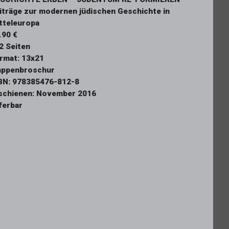
iträge zur modernen jüdischen Geschichte in
tteleuropa
.90 €
2 Seiten
rmat: 13x21
appenbroschur
BN: 978385476-812-8
schienen: November 2016
eferbar