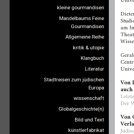
Unive
kleine gourmandisen
Diete
Mandelbaums Feine
Studi
am In
Gourmandisen
Theat
Allgemeine Reihe
Wisse
kritik & utopie
Geral
Klangbuch
Centr
Unive
Literatur
Stadtreisen zum jüdischen
Von 
Europa
auch 
Letzt
wissenschaft
Der W
Globalgeschichte(n)
Von 
Bild und Text
Verla
Jüdis
künstlerfabrikat