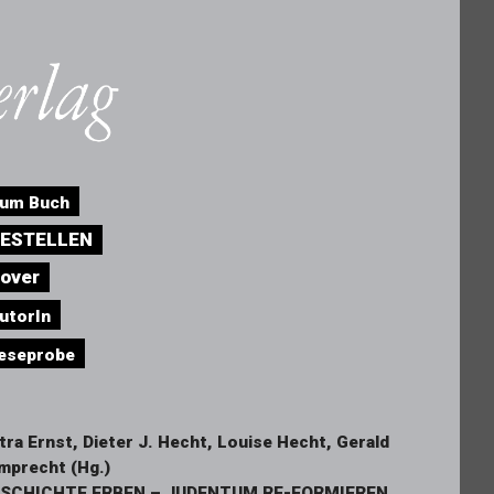
um Buch
ESTELLEN
over
utorIn
eseprobe
tra Ernst, Dieter J. Hecht, Louise Hecht, Gerald
mprecht (Hg.)
SCHICHTE ERBEN – JUDENTUM RE-FORMIEREN