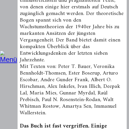
einflussreichsten und prägnantesten Texte,
von denen einige hier erstmals auf Deutsch
zugänglich gemacht werden. Der theoretische
Bogen spannt sich von den
Wachstumstheorien der 1940er Jahre bis zu
markanten Ansätzen der jüngsten
Vergangenheit. Der Band bietet damit einen
kompakten Überblick über das
Entwicklungsdenken der letzten sieben
Jahrzehnte.
Mit Texten von: Peter T. Bauer, Veronika
Bennholdt-Thomsen, Ester Bo­serup, Arturo
Escobar, Andre Gunder Frank, Albert O.
Hirsch­man, Alex Inkeles, Ivan Illich, Deepak
Lal, Maria Mies, Gunnar Myrdal, Raúl
Prebisch, Paul N. Rosenstein-Rodan, Walt
Whitman Rostow, Amartya Sen, Immanuel
Wallerstein.
Das Buch ist fast vergriffen. Einige