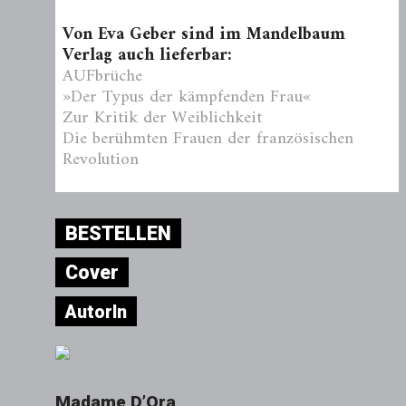
Von Eva Geber sind im Mandelbaum
Verlag auch lieferbar:
AUFbrüche
»Der Typus der kämpfenden Frau«
Zur Kritik der Weiblichkeit
Die berühmten Frauen der französischen
Revolution
BESTELLEN
Cover
AutorIn
Madame D’Ora